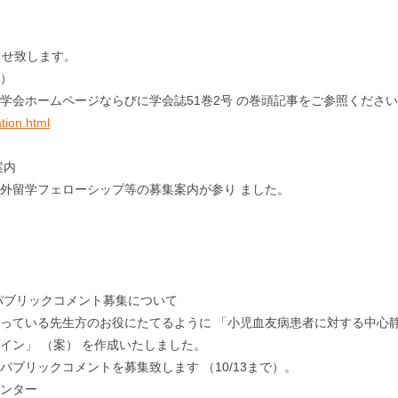
らせ致します。
効）
学会ホームページならびに学会誌51巻2号 の巻頭記事をご参照くださ
ation.html
案内
外留学フェローシップ等の募集案内が参り ました。
のパブリックコメント募集について
っている先生方のお役にたてるように 「小児血友病患者に対する中心
イン」 （案） を作成いたしました。
ブリックコメントを募集致します （10/13まで）。
センター