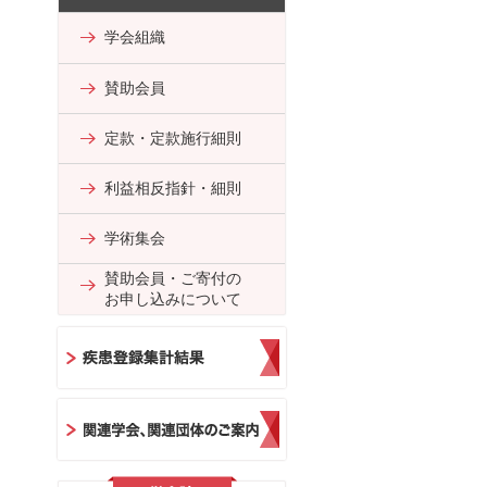
学会組織
賛助会員
定款・定款施行細則
利益相反指針・細則
学術集会
賛助会員・ご寄付の
お申し込みについて