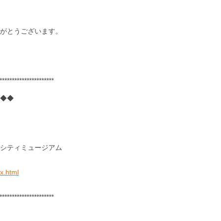
がとうございます。
**********************
◆◆
シティミュージアム
x.html
**********************