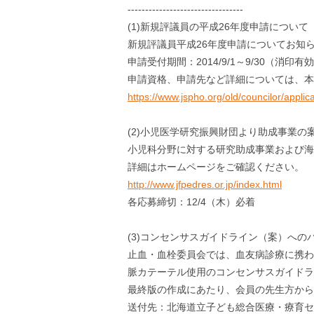
---------------------------------
(1)新規評議員の平成26年度申請について
新規評議員平成26年度申請についてお知
申請受付期間：2014/9/1～9/30（消印有
申請資格、申請先など詳細については、本
https://www.jspho.org/old/councilor/applic
(2)小児医学研究振興財団より助成事業の
小児科分野に対する研究助成事業および海
詳細はホームページをご確認ください。
http://www.jfpedres.or.jp/index.html
各応募締切：12/4（木）必着
(3)コンセンサスガイドライン（案）へ
止血・血栓委員会では、血友病診療に携わ
脈カテーテル使用のコンセンサスガイドラ
最終版の作成にあたり、会員の先生方からパ
送付先：北海道立子ども総合医療・療育