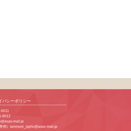
イバシーポリシー
-6011
1-6012
o@asas-mail.jp
専用）
senmoni_jspho@asas-mail.jp