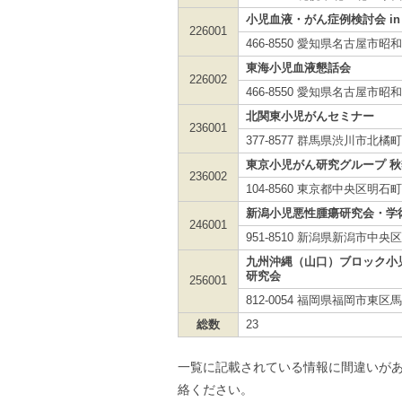
小児血液・がん症例検討会 in
226001
466-8550 愛知県名古屋
東海小児血液懇話会
226002
466-8550 愛知県名古屋
北関東小児がんセミナー
236001
377-8577 群馬県渋川市北
東京小児がん研究グループ 
236002
104-8560 東京都中央区明
新潟小児悪性腫瘍研究会・学
246001
951-8510 新潟県新潟市中
九州沖縄（山口）ブロック小
研究会
256001
812-0054 福岡県福岡市東区馬出
総数
23
一覧に記載されている情報に間違いがあ
絡ください。