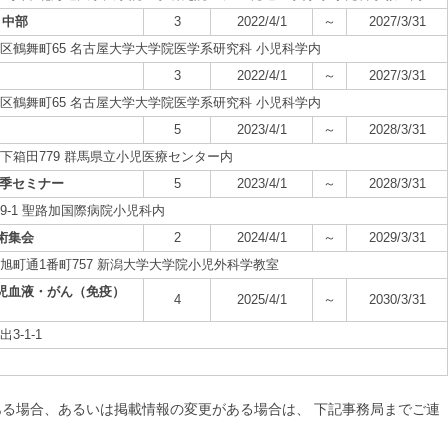
 中部
3
2022/4/1
～
2027/3/31
市昭和区鶴舞町65 名古屋大学大学院医学系研究科 小児科学内
3
2022/4/1
～
2027/3/31
市昭和区鶴舞町65 名古屋大学大学院医学系研究科 小児科学内
5
2023/4/1
～
2028/3/31
橘町下箱田779 群馬県立小児医療センター内
秋季セミナー
5
2023/4/1
～
2028/3/31
石町9-1 聖路加国際病院小児科内
術集会
2
2024/4/1
～
2029/3/31
央区旭町通1番町757 新潟大学大学院小児外科学教室
児血液・がん（免疫）
4
2025/4/1
～
2030/3/31
3-1-1
る場合、あるいは掲載情報の変更がある場合は、 下記事務局までご連