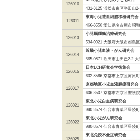
126010
431-3125 浜松市東区半田山2-1
東海小児造血細胞移植研究会
126011
466-8550 愛知県名古屋
小児脳腫瘍治療研究会
126013
534-0021 大阪府大阪市都島
近畿小児血液・がん研究会
126014
565-0871 吹田市山田丘2
日本LCH研究会学術集会
126015
602-8566 京都市上京区
京都地区小児血液腫瘍研究会
126017
606-8507 京都市左京区
東北小児白血病研究会
126021
980-8574 仙台市青葉区星
東北小児がん研究会
126022
980-8574 仙台市青葉区星
東北免疫不全症研究会
136025