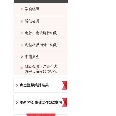
学会組織
賛助会員
定款・定款施行細則
利益相反指針・細則
学術集会
賛助会員・ご寄付の
お申し込みについて