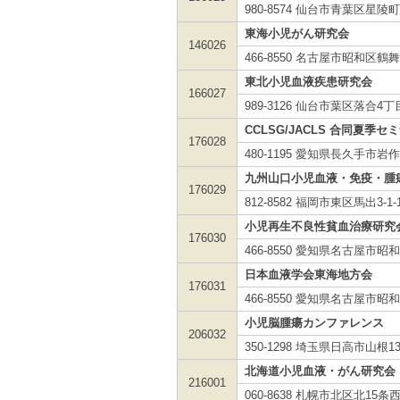
980-8574 仙台市青葉区星
東海小児がん研究会
146026
466-8550 名古屋市昭和
東北小児血液疾患研究会
166027
989-3126 仙台市葉区落合4
CCLSG/JACLS 合同夏季セ
176028
480-1195 愛知県長久手市岩作
九州山口小児血液・免疫・腫
176029
812-8582 福岡市東区馬出3
小児再生不良性貧血治療研究
176030
466-8550 愛知県名古屋
日本血液学会東海地方会
176031
466-8550 愛知県名古屋
小児脳腫瘍カンファレンス
206032
350-1298 埼玉県日高市山根139
北海道小児血液・がん研究会
216001
060-8638 札幌市北区北