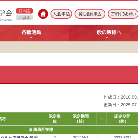
作成日：2016.09.
更新日：2025.07.
認定単
認定期間
認定期間
名称
～
位
（始）
（終）
事務局所在地
ータルケア研究会 静岡
2
2022/4/1
～
2027/3/31