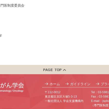
専門医制度委員会
F
ホーム
ガイドライン
プラ
〒112-0012
Tel：03-5981
東京都文京区大塚5-3-13
Fax：03-598
一般社団法人 学会支援機構内
E-mail：
jsph
（専門医制度