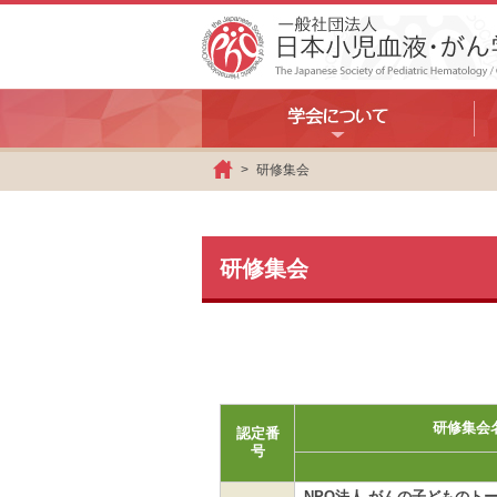
研修集会
ホ
ー
ム
研修集会
研修集会
認定番
号
NPO法人 がんの子どものト