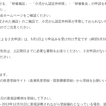
における、「研修施設」・「小児がん認定外科医」・「研修集会」の申請を
日）。
会ホームページをご確認ください。
に認定された施設）のご施設で、小児がん認定外科医が常勤しておられない
のでご注意ください。
による２次申請）は、5月1日より申込みを受け付け予定です（締切5月3
先生は、上記期日までに必要な書類をお送りください。２次申請がない
ださい。
します。
ージの疾患登録サイト（血液疾患登録・固形腫瘍登録）から登録をお願い
2月31日の新規診断例を登録して下さい。
1日～2013年12月31日に新規診断されながら登録漏れとなっている場合、