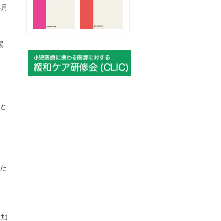
4月
場
1
と
いた
追加