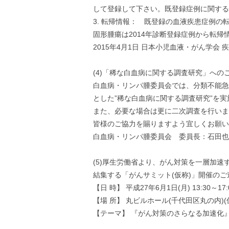
して登録して下さい。既登録症例に関する
3. 転帰情報： 既登録の血液疾患症例の
固形腫瘍は2014年診断登録症例から転帰
2015年4月1日 日本小児血液・がん学会 
(4)「稀な白血病に関する調査研究」への
白血病・リンパ腫委員会では、分類不能急性白血
とした”稀な白血病に関する調査研究”を
また、必要な場合は更に二次調査を行いま
皆様のご協力を賜りますよう宜しくお願い
白血病・リンパ腫委員会 委員長：石田也
(5)厚生労働省より、がん対策を一層加
結集する「がんサミット(仮称)」開催の
【日 時】 平成27年6月1日(月) 13:30～17:
【場 所】 丸ビルホール(千代田区丸の内)(
【テーマ】 『がん対策のさらなる加速化』