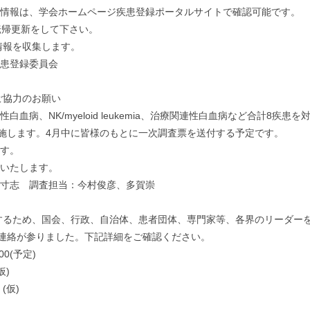
情報は、学会ホームページ疾患登録ポータルサイトで確認可能です。
転帰更新をして下さい。
情報を収集します。
疾患登録委員会
ご協力のお願い
病、NK/myeloid leukemia、治療関連性白血病など合計8疾患を
実施します。4月中に皆様のもとに一次調査票を送付する予定です。
す。
いたします。
寸志 調査担当：今村俊彦、多賀崇
速するため、国会、行政、自治体、患者団体、専門家等、各界のリーダー
ご連絡が参りました。下記詳細をご確認ください。
00(予定)
仮)
(仮)