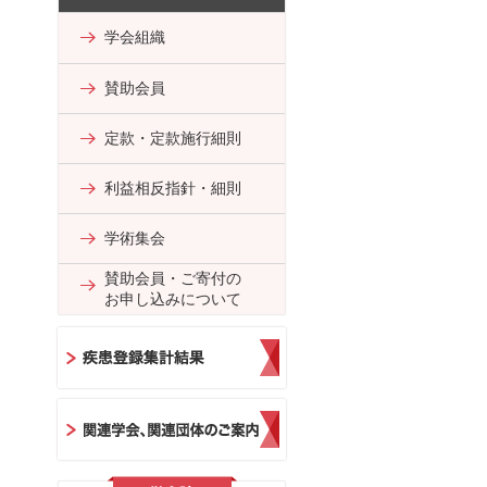
学会組織
賛助会員
定款・定款施行細則
利益相反指針・細則
学術集会
賛助会員・ご寄付の
お申し込みについて